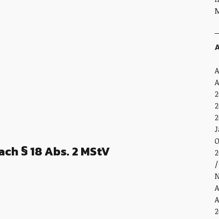
M
A
A
A
2
2
2
J
O
ach § 18 Abs. 2 MStV
2
N
A
A
2