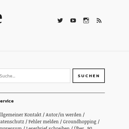
Twitter
Youtube
Instagramm
RSS-
e
Feed
Twitter
Youtube
Instagramm
RSS-
Feed
ervice
llgemeiner Kontakt
Autor/in werden
atenschutz
Fehler melden
Groundhopping
Impressum
Leserbrief schreiben
Über „90