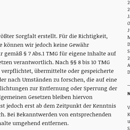
2
2
J
O
J
ter Sorgfalt erstellt. Für die Richtigkeit,
M
lte können wir jedoch keine Gewähr
D
S
r gemäß § 7 Abs.1 TMG für eigene Inhalte auf
2
tzen verantwortlich. Nach §§ 8 bis 10 TMG
A
 verpflichtet, übermittelte oder gespeicherte
D
er nach Umständen zu forschen, die auf eine
flichtungen zur Entfernung oder Sperrung der
N
lgemeinen Gesetzen bleiben hiervon
st jedoch erst ab dem Zeitpunkt der Kenntnis
V
ich. Bei Bekanntwerden von entsprechenden
K
u
halte umgehend entfernen.
S