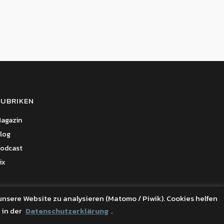
RUBRIKEN
agazin
log
odcast
ix
unsere Website zu analysieren (Matomo / Piwik). Cookies helfen
 in der
Datenschutzerklärung
.
Folge uns