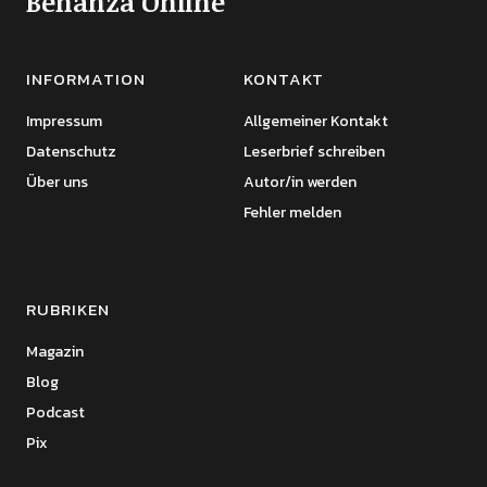
Benanza Online
INFORMATION
KONTAKT
Impressum
Allgemeiner Kontakt
Datenschutz
Leserbrief schreiben
Über uns
Autor/in werden
Fehler melden
RUBRIKEN
Magazin
Blog
Podcast
Pix