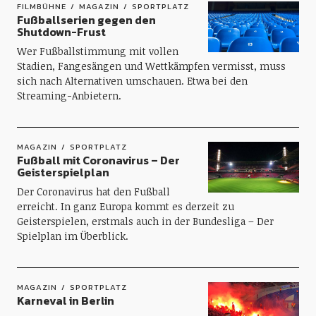
FILMBÜHNE
MAGAZIN
SPORTPLATZ
Fußballserien gegen den
Shutdown-Frust
Wer Fußballstimmung mit vollen
Stadien, Fangesängen und Wettkämpfen vermisst, muss
sich nach Alternativen umschauen. Etwa bei den
Streaming-Anbietern.
MAGAZIN
SPORTPLATZ
Fußball mit Coronavirus – Der
Geisterspielplan
Der Coronavirus hat den Fußball
erreicht. In ganz Europa kommt es derzeit zu
Geisterspielen, erstmals auch in der Bundesliga – Der
Spielplan im Überblick.
MAGAZIN
SPORTPLATZ
Karneval in Berlin