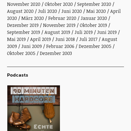
November 2020
Oktober 2020
September 2020
August 2020
Juli 2020
Juni 2020
Mai 2020
April
2020
März 2020
Februar 2020
Januar 2020
Dezember 2019
November 2019
Oktober 2019
September 2019
August 2019
Juli 2019
Juni 2019
Mai 2019
April 2019
Juni 2018
Juli 2017
August
2009
Juni 2009
Februar 2006
Dezember 2005
Oktober 2005
Dezember 2003
Podcasts