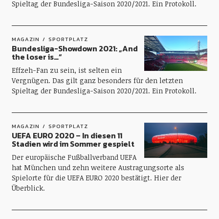
Spieltag der Bundesliga-Saison 2020/2021. Ein Protokoll.
MAGAZIN
SPORTPLATZ
Bundesliga-Showdown 2021: „And
the loser is…“
Effzeh-Fan zu sein, ist selten ein
Vergnügen. Das gilt ganz besonders für den letzten
Spieltag der Bundesliga-Saison 2020/2021. Ein Protokoll.
MAGAZIN
SPORTPLATZ
UEFA EURO 2020 – In diesen 11
Stadien wird im Sommer gespielt
Der europäische Fußballverband UEFA
hat München und zehn weitere Austragungsorte als
Spielorte für die UEFA EURO 2020 bestätigt. Hier der
Überblick.