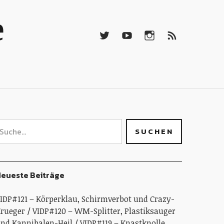
Twitter
Youtube
Instagramm
RSS-
e
Feed
Twitter
Youtube
Instagramm
RSS-
Feed
eueste Beiträge
IDP#121 – Körperklau, Schirmverbot und Crazy-
rueger
VIDP#120 – WM-Splitter, Plastiksauger
nd Kannibalen-Heil
VIDP#119 – Knastknolle,