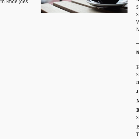
om Ende (des
S
S
V
N
H
S
m
J
M
S
E
T