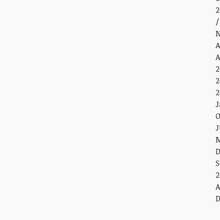
2
N
A
A
2
2
2
J
O
J
M
D
S
2
A
D