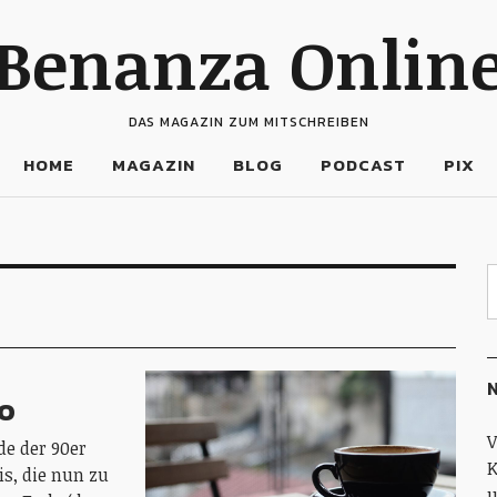
Benanza Onlin
DAS MAGAZIN ZUM MITSCHREIBEN
HOME
MAGAZIN
BLOG
PODCAST
PIX
N
Po
V
e der 90er
K
s, die nun zu
u