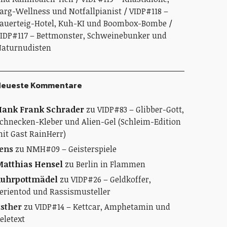
arg-Wellness und Notfallpianist
VIDP#118 –
auerteig-Hotel, Kuh-KI und Boombox-Bombe
IDP#117 – Bettmonster, Schweinebunker und
aturnudisten
Neueste Kommentare
ank Frank Schrader
zu
VIDP#83 – Glibber-Gott,
chnecken-Kleber und Alien-Gel (Schleim-Edition
it Gast RainHerr)
ens
zu
NMH#09 – Geisterspiele
atthias Hensel
zu
Berlin in Flammen
Ruhrpottmädel
zu
VIDP#26 – Geldkoffer,
erientod und Rassismusteller
sther
zu
VIDP#14 – Kettcar, Amphetamin und
eletext