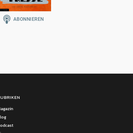
RUBRIKEN
agazin
log
odcast