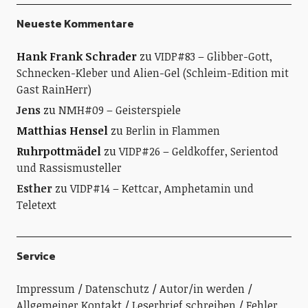
Neueste Kommentare
Hank Frank Schrader
zu
VIDP#83 – Glibber-Gott,
Schnecken-Kleber und Alien-Gel (Schleim-Edition mit
Gast RainHerr)
Jens
zu
NMH#09 – Geisterspiele
Matthias Hensel
zu
Berlin in Flammen
Ruhrpottmädel
zu
VIDP#26 – Geldkoffer, Serientod
und Rassismusteller
Esther
zu
VIDP#14 – Kettcar, Amphetamin und
Teletext
Service
Impressum
Datenschutz
Autor/in werden
Allgemeiner Kontakt
Leserbrief schreiben
Fehler