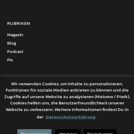
RUBRIKEN
Magazin
Blog
Podcast
Pix
Wir verwenden Cookies, um Inhalte zu personalisieren,
Funktionen für soziale Medien anbieten zu können und die
Copyright © 2026 Benanza Online
Zugriffe auf unsere Website zu analysieren (Matomo / Piwik).
Datenschutz
Cookies helfen uns, die Benutzerfreundlichkeit unserer
Powered by
WordPress
Website zu verbessern. Weitere Informationen findest Du in
Theme: Uku von
Elmastudio
der
Datenschutzerklärung
.
Einverstanden
Ablehnen
Einstellungen