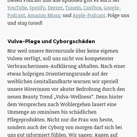
Diesen Podcast und alle Episoden gibt es auch bei
YouTube
,
Spotify
,
Deezer
,
TuneIn
,
Castbox
,
Google-
Podcast
,
Amazon Music
und
Apple-Podcast
. Folge uns
und
stay tuned
!
Vulva-Plege und Cyborgschäden
Nur weil unsere Herrenrunde über keine eigenen
Vulven verfügt, soll uns nicht von kompetenter
Verbraucherinnen-Aufklärung abhalten. Nach einer
etwas holprigen Orientierungsrunde auf der
weiblichen Genitallandkarte warnen wir speziell
unsere Hörerinnen vor akuter Bedrohung durch den
neuen Beauty Trend „Vulva-Wellness“. Denn hinter
dem Versprechen nach Wohlergehen lauert eine
Unmenge an ominösen bis schädlichen
Pflegeprodukten. Nicht nur die Frau von heute,
sondern auch der Cyborg von morgen darf sich bei
uns gut informiert fühlen. Wir sagen: Augen auf