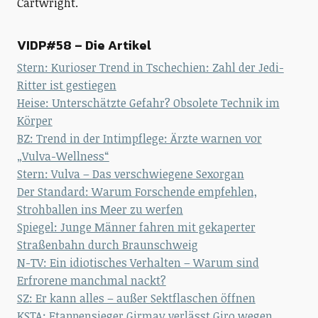
Cartwright.
VIDP#58 – Die Artikel
Stern: Kurioser Trend in Tschechien: Zahl der Jedi-
Ritter ist gestiegen
Heise: Unterschätzte Gefahr? Obsolete Technik im
Körper
BZ: Trend in der Intimpflege: Ärzte warnen vor
„Vulva-Wellness“
Stern: Vulva – Das verschwiegene Sexorgan
Der Standard: Warum Forschende empfehlen,
Strohballen ins Meer zu werfen
Spiegel: Junge Männer fahren mit gekaperter
Straßenbahn durch Braunschweig
N-TV: Ein idiotisches Verhalten – Warum sind
Erfrorene manchmal nackt?
SZ: Er kann alles – außer Sektflaschen öffnen
KSTA: Etappensieger Girmay verlässt Giro wegen