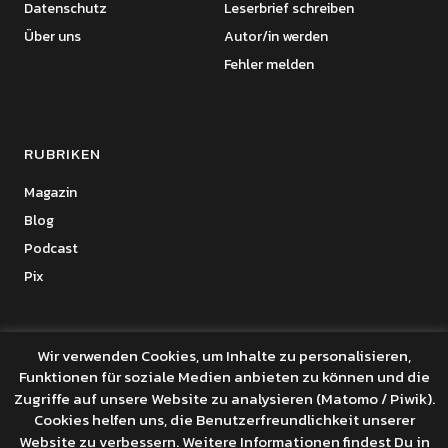
Datenschutz
Leserbrief schreiben
Über uns
Autor/in werden
Fehler melden
RUBRIKEN
Magazin
Blog
Podcast
Pix
Wir verwenden Cookies, um Inhalte zu personalisieren,
Funktionen für soziale Medien anbieten zu können und die
Copyright © 2026 Benanza Online
Zugriffe auf unsere Website zu analysieren (Matomo / Piwik).
Datenschutz
Cookies helfen uns, die Benutzerfreundlichkeit unserer
Powered by
WordPress
Website zu verbessern. Weitere Informationen findest Du in
Theme: Uku von
Elmastudio