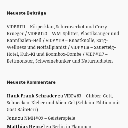
Neueste Beiträge
VIDP#121 – Körperklau, Schirmverbot und Crazy-
Krueger
VIDP#120 – WM-Splitter, Plastiksauger und
Kannibalen-Heil
VIDP#119 – Knastknolle, Sarg-
Wellness und Notfallpianist
VIDP#118 – Sauerteig-
Hotel, Kuh-KI und Boombox-Bombe
VIDP#117 –
Bettmonster, Schweinebunker und Naturnudisten
Neueste Kommentare
Hank Frank Schrader
zu
VIDP#83 – Glibber-Gott,
Schnecken-Kleber und Alien-Gel (Schleim-Edition mit
Gast RainHerr)
Jens
zu
NMH#09 – Geisterspiele
Matthias Hensel
zu
Berlin in Flammen