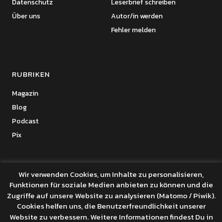
Datenschutz
Leserbrief schreiben
Über uns
Autor/in werden
Fehler melden
RUBRIKEN
Magazin
Blog
Podcast
Pix
Wir verwenden Cookies, um Inhalte zu personalisieren,
Funktionen für soziale Medien anbieten zu können und die
Copyright © 2026 Benanza Online
Zugriffe auf unsere Website zu analysieren (Matomo / Piwik).
Datenschutz
Cookies helfen uns, die Benutzerfreundlichkeit unserer
Powered by
WordPress
Website zu verbessern. Weitere Informationen findest Du in
Theme: Uku von
Elmastudio