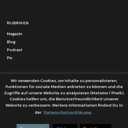
RUBRIKEN
Magazin
Blog
Podcast
Pix
Wir verwenden Cookies, um Inhalte zu personalisieren,
Funktionen für soziale Medien anbieten zu können und die
Copyright © 2026 Benanza Online
Zugriffe auf unsere Website zu analysieren (Matomo / Piwik).
Datenschutz
Cookies helfen uns, die Benutzerfreundlichkeit unserer
Powered by
WordPress
Website zu verbessern. Weitere Informationen findest Du in
Theme: Uku von
Elmastudio
der
Datenschutzerklärung
.