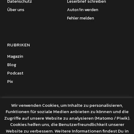
Datenschutz
Leserbrief schreiben
Über uns
Autor/in werden
Fehler melden
RUBRIKEN
Magazin
Blog
Podcast
Pix
Wir verwenden Cookies, um Inhalte zu personalisieren,
Funktionen für soziale Medien anbieten zu können und die
Copyright © 2026 Benanza Online
Zugriffe auf unsere Website zu analysieren (Matomo / Piwik).
Datenschutz
Cookies helfen uns, die Benutzerfreundlichkeit unserer
Powered by
WordPress
Website zu verbessern. Weitere Informationen findest Du in
Theme: Uku von
Elmastudio