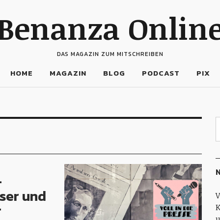
Benanza Onlin
DAS MAGAZIN ZUM MITSCHREIBEN
HOME
MAGAZIN
BLOG
PODCAST
PIX
N
-
ser und
V
r
K
u