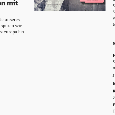
on mit
S
S
V
de unseres
N
 spüren wir
Osteuropa bis
H
S
m
J
M
S
E
T