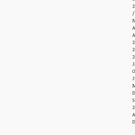
2
N
A
A
2
2
2
J
O
J
M
D
S
2
A
D