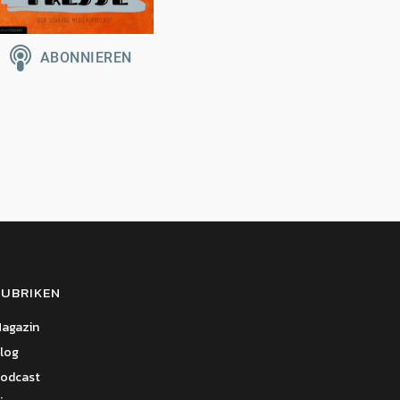
RUBRIKEN
agazin
log
odcast