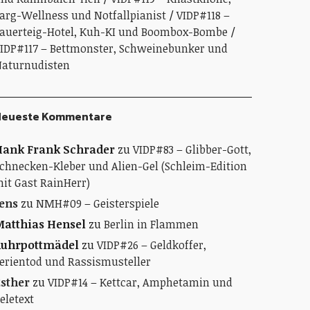
arg-Wellness und Notfallpianist
VIDP#118 –
auerteig-Hotel, Kuh-KI und Boombox-Bombe
IDP#117 – Bettmonster, Schweinebunker und
aturnudisten
Neueste Kommentare
ank Frank Schrader
zu
VIDP#83 – Glibber-Gott,
chnecken-Kleber und Alien-Gel (Schleim-Edition
it Gast RainHerr)
ens
zu
NMH#09 – Geisterspiele
atthias Hensel
zu
Berlin in Flammen
Ruhrpottmädel
zu
VIDP#26 – Geldkoffer,
erientod und Rassismusteller
sther
zu
VIDP#14 – Kettcar, Amphetamin und
eletext