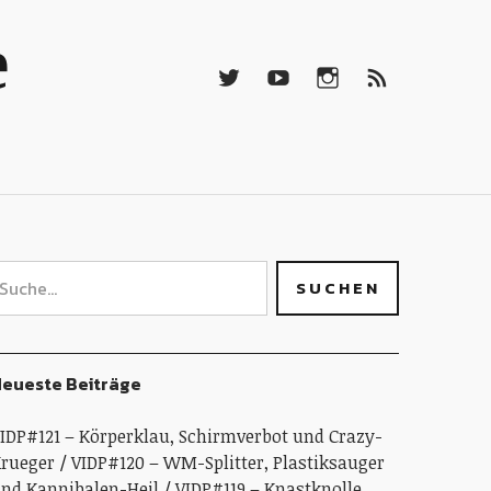
Twitter
Youtube
Instagramm
RSS-
e
Feed
Twitter
Youtube
Instagramm
RSS-
Feed
eueste Beiträge
IDP#121 – Körperklau, Schirmverbot und Crazy-
rueger
VIDP#120 – WM-Splitter, Plastiksauger
nd Kannibalen-Heil
VIDP#119 – Knastknolle,