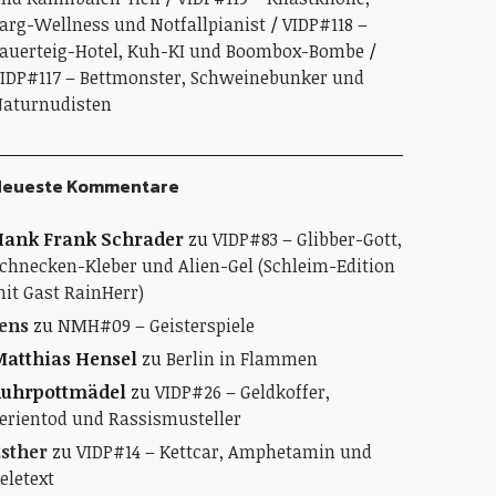
arg-Wellness und Notfallpianist
VIDP#118 –
auerteig-Hotel, Kuh-KI und Boombox-Bombe
IDP#117 – Bettmonster, Schweinebunker und
aturnudisten
Neueste Kommentare
ank Frank Schrader
zu
VIDP#83 – Glibber-Gott,
chnecken-Kleber und Alien-Gel (Schleim-Edition
it Gast RainHerr)
ens
zu
NMH#09 – Geisterspiele
atthias Hensel
zu
Berlin in Flammen
Ruhrpottmädel
zu
VIDP#26 – Geldkoffer,
erientod und Rassismusteller
sther
zu
VIDP#14 – Kettcar, Amphetamin und
eletext