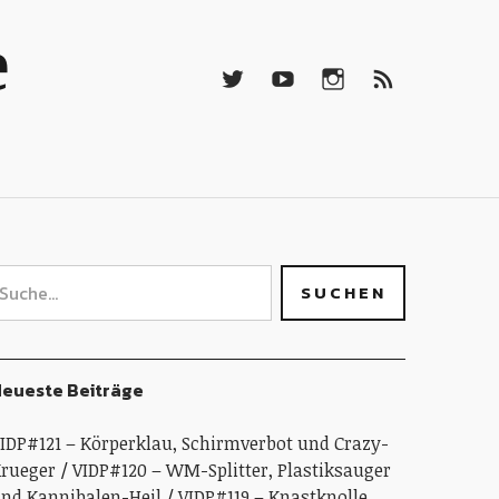
Twitter
Youtube
Instagramm
RSS-
e
Feed
Twitter
Youtube
Instagramm
RSS-
Feed
eueste Beiträge
IDP#121 – Körperklau, Schirmverbot und Crazy-
rueger
VIDP#120 – WM-Splitter, Plastiksauger
nd Kannibalen-Heil
VIDP#119 – Knastknolle,