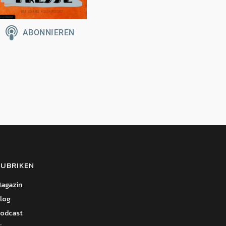
RUBRIKEN
agazin
log
odcast