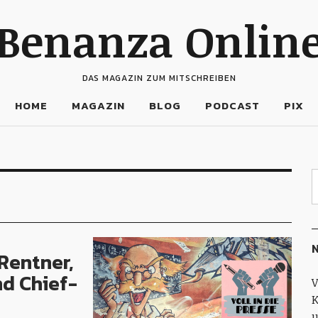
Benanza Onlin
DAS MAGAZIN ZUM MITSCHREIBEN
HOME
MAGAZIN
BLOG
PODCAST
PIX
N
Rentner,
nd Chief-
V
K
u