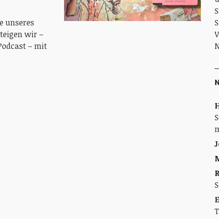
S
e unseres
S
teigen wir –
V
Podcast – mit
N
H
S
m
J
M
S
E
T