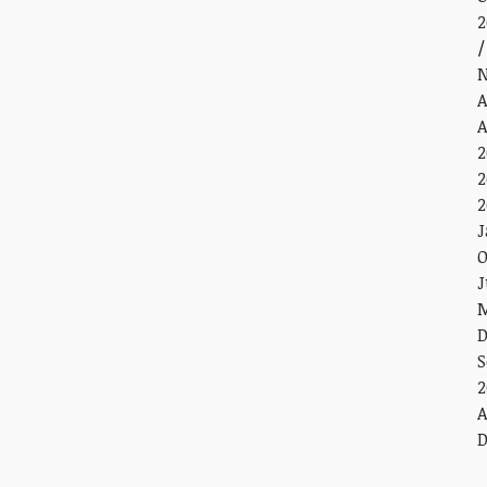
2
N
A
A
2
2
2
J
O
J
M
D
S
2
A
D