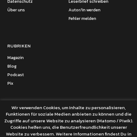
Datenschutz
Leserbrief schreiben
Über uns
Autor/in werden
Fehler melden
RUBRIKEN
Magazin
Blog
Podcast
Pix
Wir verwenden Cookies, um Inhalte zu personalisieren,
Funktionen für soziale Medien anbieten zu können und die
Copyright © 2026 Benanza Online
Zugriffe auf unsere Website zu analysieren (Matomo / Piwik).
Datenschutz
Cookies helfen uns, die Benutzerfreundlichkeit unserer
Powered by
WordPress
Website zu verbessern. Weitere Informationen findest Du in
Theme: Uku von
Elmastudio