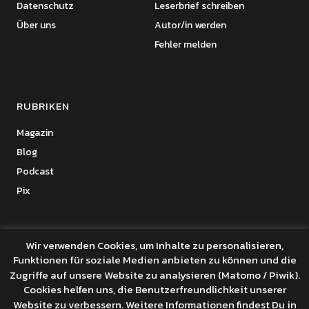
Datenschutz
Leserbrief schreiben
Über uns
Autor/in werden
Fehler melden
RUBRIKEN
Magazin
Blog
Podcast
Pix
Wir verwenden Cookies, um Inhalte zu personalisieren,
Funktionen für soziale Medien anbieten zu können und die
Copyright © 2026 Benanza Online
Zugriffe auf unsere Website zu analysieren (Matomo / Piwik).
Datenschutz
Cookies helfen uns, die Benutzerfreundlichkeit unserer
Powered by
WordPress
Website zu verbessern. Weitere Informationen findest Du in
Theme: Uku von
Elmastudio