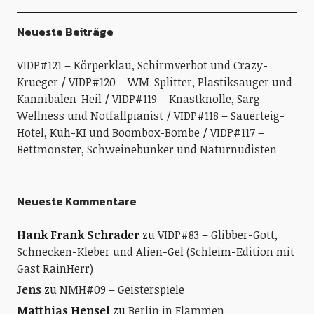
Neueste Beiträge
VIDP#121 – Körperklau, Schirmverbot und Crazy-
Krueger
VIDP#120 – WM-Splitter, Plastiksauger und
Kannibalen-Heil
VIDP#119 – Knastknolle, Sarg-
Wellness und Notfallpianist
VIDP#118 – Sauerteig-
Hotel, Kuh-KI und Boombox-Bombe
VIDP#117 –
Bettmonster, Schweinebunker und Naturnudisten
Neueste Kommentare
Hank Frank Schrader
zu
VIDP#83 – Glibber-Gott,
Schnecken-Kleber und Alien-Gel (Schleim-Edition mit
Gast RainHerr)
Jens
zu
NMH#09 – Geisterspiele
Matthias Hensel
zu
Berlin in Flammen