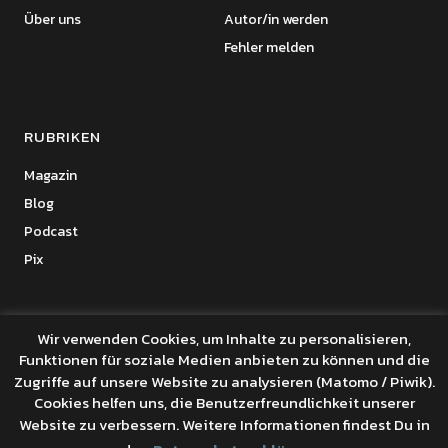
Über uns
Autor/in werden
Fehler melden
RUBRIKEN
Magazin
Blog
Podcast
Pix
Wir verwenden Cookies, um Inhalte zu personalisieren,
Funktionen für soziale Medien anbieten zu können und die
Copyright © 2026 Benanza Online
Zugriffe auf unsere Website zu analysieren (Matomo / Piwik).
Datenschutz
Cookies helfen uns, die Benutzerfreundlichkeit unserer
Powered by
WordPress
Website zu verbessern. Weitere Informationen findest Du in
Theme: Uku von
Elmastudio