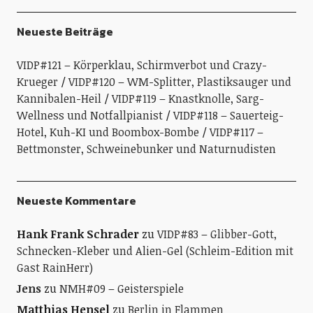
Neueste Beiträge
VIDP#121 – Körperklau, Schirmverbot und Crazy-
Krueger
VIDP#120 – WM-Splitter, Plastiksauger und
Kannibalen-Heil
VIDP#119 – Knastknolle, Sarg-
Wellness und Notfallpianist
VIDP#118 – Sauerteig-
Hotel, Kuh-KI und Boombox-Bombe
VIDP#117 –
Bettmonster, Schweinebunker und Naturnudisten
Neueste Kommentare
Hank Frank Schrader
zu
VIDP#83 – Glibber-Gott,
Schnecken-Kleber und Alien-Gel (Schleim-Edition mit
Gast RainHerr)
Jens
zu
NMH#09 – Geisterspiele
Matthias Hensel
zu
Berlin in Flammen