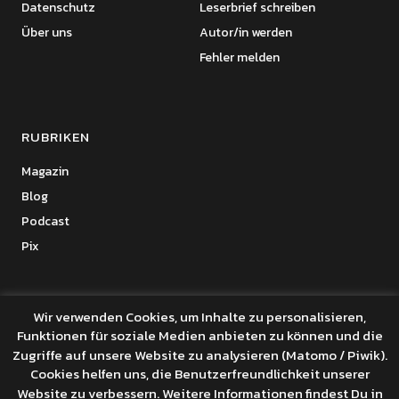
Datenschutz
Leserbrief schreiben
Über uns
Autor/in werden
Fehler melden
RUBRIKEN
Magazin
Blog
Podcast
Pix
Wir verwenden Cookies, um Inhalte zu personalisieren,
Funktionen für soziale Medien anbieten zu können und die
Copyright © 2026 Benanza Online
Zugriffe auf unsere Website zu analysieren (Matomo / Piwik).
Datenschutz
Cookies helfen uns, die Benutzerfreundlichkeit unserer
Powered by
WordPress
Website zu verbessern. Weitere Informationen findest Du in
Theme: Uku von
Elmastudio