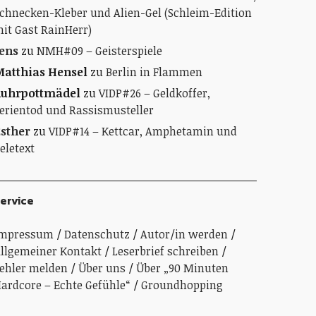
chnecken-Kleber und Alien-Gel (Schleim-Edition
it Gast RainHerr)
ens
zu
NMH#09 – Geisterspiele
atthias Hensel
zu
Berlin in Flammen
Ruhrpottmädel
zu
VIDP#26 – Geldkoffer,
erientod und Rassismusteller
sther
zu
VIDP#14 – Kettcar, Amphetamin und
eletext
ervice
Impressum
Datenschutz
Autor/in werden
llgemeiner Kontakt
Leserbrief schreiben
ehler melden
Über uns
Über „90 Minuten
ardcore – Echte Gefühle“
Groundhopping