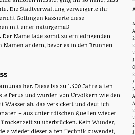
te. Die Stadtverwaltung verweigerte ihr
A
richt Göttingen kassierte diese
A
amen mit einer naturgemäß
A
. Der Name lade somit zu erniedrigenden
2
en Namen ändern, bevor es in den Brunnen
2
2
J
O
ss
2
munas her. Diese bis zu 1.400 Jahre alten
N
üste Perus und wurden von Urvölkern wie den
A
A
eit Wasser ab, das versickert und deutlich
2
onaten – aus unterirdischen Quellen wieder
2
nge Trockenzeit zu überbrücken. Kein Wunder,
2
els wieder dieser alten Technik zuwendet,
J