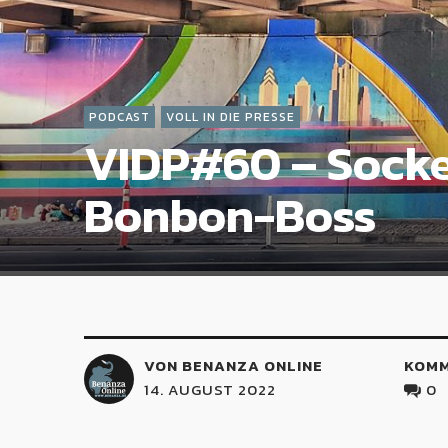
PODCAST
VOLL IN DIE PRESSE
VIDP#60 – Socke
Bonbon-Boss
VON BENANZA ONLINE
KOM
14. AUGUST 2022
0