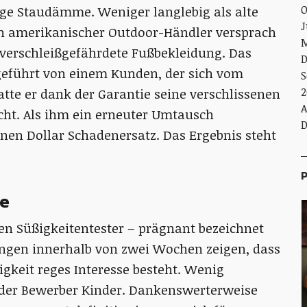
O
sige Staudämme. Weniger langlebig als alte
J
in amerikanischer Outdoor-Händler versprach
M
 verschleißgefährdete Fußbekleidung. Das
D
geführt von einem Kunden, der sich vom
S
2
tte er dank der Garantie seine verschlissenen
A
cht. Als ihm ein erneuter Umtausch
D
onen Dollar Schadenersatz. Das Ergebnis steht
P
me
n Süßigkeitentester – prägnant bezeichnet
ungen innerhalb von zwei Wochen zeigen, dass
igkeit reges Interesse besteht. Wenig
 der Bewerber Kinder. Dankenswerterweise