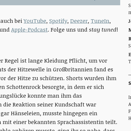
S
m
 auch bei
YouTube
,
Spotify
,
Deezer
,
TuneIn
,
J
und
Apple-Podcast
. Folge uns und
stay tuned
!
M
S
E
r Regel ist lange Kleidung Pflicht, um vor
T
ts der Hitzewelle in Großbritannien fand es
vor der Hitze zu schützen. Shorts wurden ihm
S
en Schottenrock besorgte, in dem er sich
elungslücke konnte man ihm das
h die Reaktion seiner Kundschaft war
A
F
 gar Hänseleien, musste hingegen ein
H
it einer bekannten Sprachassistentin teilt.
fehle anhören musste, ging ihr so nahe, dass