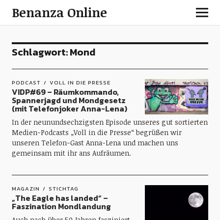
Benanza Online
Schlagwort:
Mond
PODCAST
VOLL IN DIE PRESSE
VIDP#69 – Räumkommando,
Spannerjagd und Mondgesetz
(mit Telefonjoker Anna-Lena)
In der neunundsechzigsten Episode unseres gut sortierten
Medien-Podcasts „Voll in die Presse“ begrüßen wir
unseren Telefon-Gast Anna-Lena und machen uns
gemeinsam mit ihr ans Aufräumen.
MAGAZIN
STICHTAG
„The Eagle has landed“ –
Faszination Mondlandung
Auch nach über 50 Jahren fasziniert