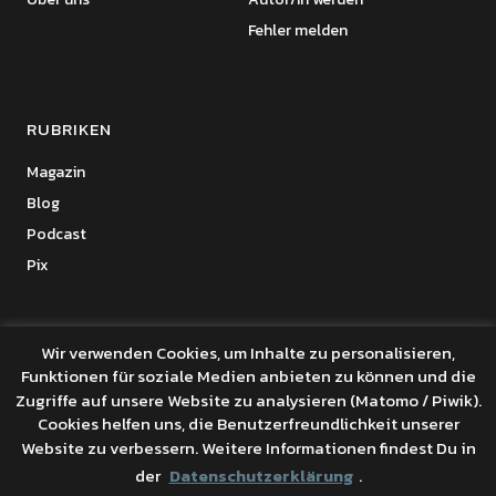
Fehler melden
RUBRIKEN
Magazin
Blog
Podcast
Pix
Wir verwenden Cookies, um Inhalte zu personalisieren,
Funktionen für soziale Medien anbieten zu können und die
Copyright © 2026 Benanza Online
Zugriffe auf unsere Website zu analysieren (Matomo / Piwik).
Datenschutz
Cookies helfen uns, die Benutzerfreundlichkeit unserer
Powered by
WordPress
Website zu verbessern. Weitere Informationen findest Du in
Theme: Uku von
Elmastudio
der
Datenschutzerklärung
.