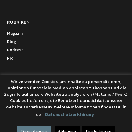
RUBRIKEN
Magazin
Blog
Podcast
Pix
Wir verwenden Cookies, um Inhalte zu personalisieren,
Funktionen für soziale Medien anbieten zu können und die
Copyright © 2026 Benanza Online
Zugriffe auf unsere Website zu analysieren (Matomo / Piwik).
Datenschutz
Cookies helfen uns, die Benutzerfreundlichkeit unserer
Powered by
WordPress
Website zu verbessern. Weitere Informationen findest Du in
Theme: Uku von
Elmastudio
der
Datenschutzerklärung
.
Einverstanden
Ablehnen
Einstellungen