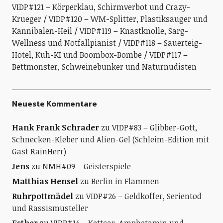
VIDP#121 – Körperklau, Schirmverbot und Crazy-
Krueger
VIDP#120 – WM-Splitter, Plastiksauger und
Kannibalen-Heil
VIDP#119 – Knastknolle, Sarg-
Wellness und Notfallpianist
VIDP#118 – Sauerteig-
Hotel, Kuh-KI und Boombox-Bombe
VIDP#117 –
Bettmonster, Schweinebunker und Naturnudisten
Neueste Kommentare
Hank Frank Schrader
zu
VIDP#83 – Glibber-Gott,
Schnecken-Kleber und Alien-Gel (Schleim-Edition mit
Gast RainHerr)
Jens
zu
NMH#09 – Geisterspiele
Matthias Hensel
zu
Berlin in Flammen
Ruhrpottmädel
zu
VIDP#26 – Geldkoffer, Serientod
und Rassismusteller
Esther
zu
VIDP#14 – Kettcar, Amphetamin und