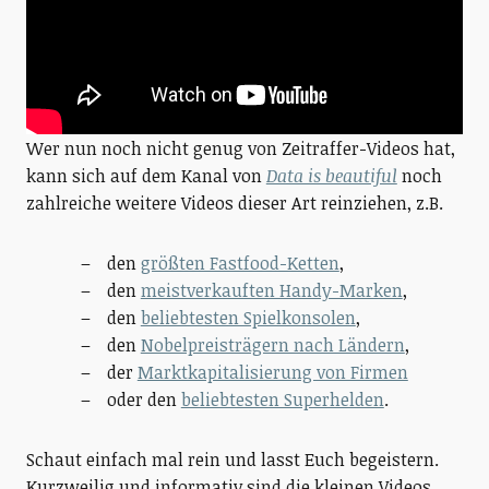
Wer nun noch nicht genug von Zeitraffer-Videos hat,
kann sich auf dem Kanal von
Data is beautiful
noch
zahlreiche weitere Videos dieser Art reinziehen, z.B.
den
größten Fastfood-Ketten
,
den
meistverkauften Handy-Marken
,
den
beliebtesten Spielkonsolen
,
den
Nobelpreisträgern nach Ländern
,
der
Marktkapitalisierung von Firmen
oder den
beliebtesten Superhelden
.
Schaut einfach mal rein und lasst Euch begeistern.
Kurzweilig und informativ sind die kleinen Videos