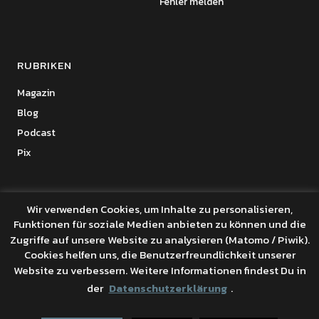
Fehler melden
RUBRIKEN
Magazin
Blog
Podcast
Pix
Wir verwenden Cookies, um Inhalte zu personalisieren,
Funktionen für soziale Medien anbieten zu können und die
Copyright © 2026 Benanza Online
Zugriffe auf unsere Website zu analysieren (Matomo / Piwik).
Datenschutz
Cookies helfen uns, die Benutzerfreundlichkeit unserer
Powered by
WordPress
Website zu verbessern. Weitere Informationen findest Du in
Theme: Uku von
Elmastudio
der
Datenschutzerklärung
.