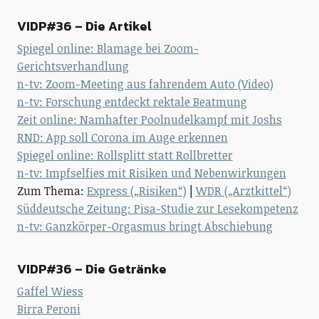
VIDP#36 – Die Artikel
Spiegel online: Blamage bei Zoom-
Gerichtsverhandlung
n-tv: Zoom-Meeting aus fahrendem Auto (Video)
n-tv: Forschung entdeckt rektale Beatmung
Zeit online: Namhafter Poolnudelkampf mit Joshs
RND: App soll Corona im Auge erkennen
Spiegel online: Rollsplitt statt Rollbretter
n-tv: Impfselfies mit Risiken und Nebenwirkungen
Zum Thema:
Express („Risiken“)
|
WDR („Arztkittel“)
Süddeutsche Zeitung: Pisa-Studie zur Lesekompetenz
n-tv: Ganzkörper-Orgasmus bringt Abschiebung
VIDP#36 – Die Getränke
Gaffel Wiess
Birra Peroni