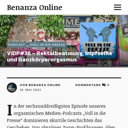
Benanza Online
PODCAST
VOLL IN DIE PRESSE
VIDP#36 – Rektalbeatmung, Impfselfie
und Ganzkörperorgasmus
VON BENANZA ONLINE
KOMMENTARE
0
19. MAI 2021
I
n der sechsunddreißigsten Episode unseres
orgasmischen Medien-Podcasts „Voll in die
Presse“ dominieren skurrile Geschichten das
Geschehen. Von obszönen Zoom-Profilnamen, über