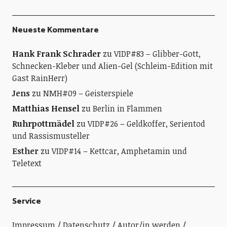
Neueste Kommentare
Hank Frank Schrader
zu
VIDP#83 – Glibber-Gott,
Schnecken-Kleber und Alien-Gel (Schleim-Edition mit
Gast RainHerr)
Jens
zu
NMH#09 – Geisterspiele
Matthias Hensel
zu
Berlin in Flammen
Ruhrpottmädel
zu
VIDP#26 – Geldkoffer, Serientod
und Rassismusteller
Esther
zu
VIDP#14 – Kettcar, Amphetamin und
Teletext
Service
Impressum
Datenschutz
Autor/in werden