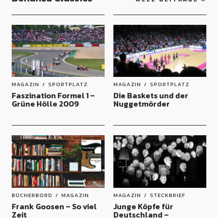
MAGAZIN
SPORTPLATZ
MAGAZIN
SPORTPLATZ
Faszination Formel 1 –
Die Baskets und der
Grüne Hölle 2009
Nuggetmörder
BÜCHERBORD
MAGAZIN
MAGAZIN
STECKBRIEF
Frank Goosen – So viel
Junge Köpfe für
Zeit
Deutschland –